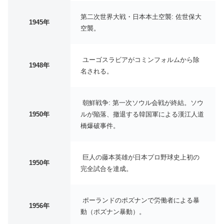
第二次世界大戦・日本本土空襲: 佐世保大
1945年
空襲。
ユーゴスラビアがコミンフォルムから除
1948年
名される。
朝鮮戦争: 第一次ソウル会戦が終結。ソウ
1950年
ルが陥落、撤退する韓国軍による漢江人道
橋爆破事件。
巨人の藤本英雄が日本プロ野球史上初の
1950年
完全試合を達成。
ポーランドのポズナンで労働者による暴
1956年
動（ポズナン暴動）。