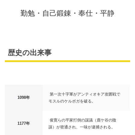
勤勉・自己鍛錬・奉仕・平静
歴史の出来事
第一次十字軍がアンティオキア攻囲戦で
1098年
モスルのケルボガを破る。
俊寛らの平家打倒の謀議（鹿ケ谷の陰
1177年
謀）が密通され、一味が逮捕される。