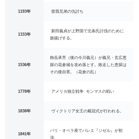
1193年
曾我兄弟の仇討ち
新田義貞が上野国で北条氏討伐のために
1333年
旗揚げする。
栴岳承芳（後の今川義元）が義兄・玄広恵
1536年
探の花倉城を攻め落とす。敗走した恵探は
その後自害。（花倉の乱）
1778年
アメリカ独立戦争: モンマスの戦い
1838年
ヴィクトリア女王の戴冠式が行われる。
パリ・オペラ座でバレエ『ジゼル』が初
1841年
演。