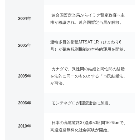
連合国暫定当局からイラク暫定政権へ主
2004年
権が移譲され、連合国暫定当局が解散。
運輸多目的衛星MTSAT 1R（ひまわり6
2005年
号）が気象観測機能の本格的運用を開始。
カナダで、異性間の結婚と同性間の結婚
2005年
を法的に同一のものとする「市民結婚法」
が可決。
2006年
モンテネグロが国際連合に加盟。
日本の高速道路37路線50区間1626kmで、
2010年
高速道路無料化社会実験が開始。