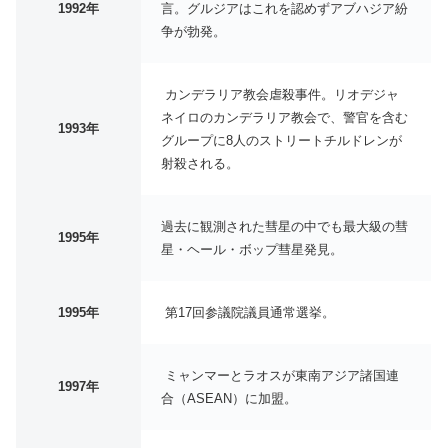
1992年
言。グルジアはこれを認めずアブハジア紛
争が勃発。
カンデラリア教会虐殺事件。リオデジャ
ネイロのカンデラリア教会で、警官を含む
1993年
グループに8人のストリートチルドレンが
射殺される。
過去に観測された彗星の中でも最大級の彗
1995年
星・ヘール・ボップ彗星発見。
1995年
第17回参議院議員通常選挙。
ミャンマーとラオスが東南アジア諸国連
1997年
合（ASEAN）に加盟。