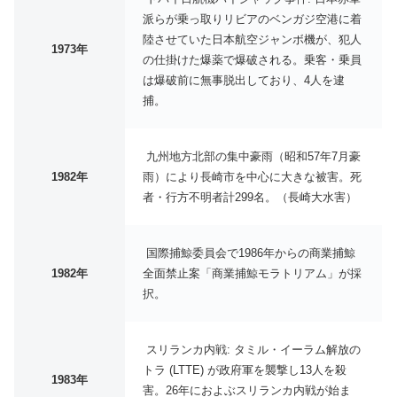
派らが乗っ取りリビアのベンガジ空港に着
陸させていた日本航空ジャンボ機が、犯人
1973年
の仕掛けた爆薬で爆破される。乗客・乗員
は爆破前に無事脱出しており、4人を逮
捕。
九州地方北部の集中豪雨（昭和57年7月豪
1982年
雨）により長崎市を中心に大きな被害。死
者・行方不明者計299名。（長崎大水害）
国際捕鯨委員会で1986年からの商業捕鯨
1982年
全面禁止案「商業捕鯨モラトリアム」が採
択。
スリランカ内戦: タミル・イーラム解放の
トラ (LTTE) が政府軍を襲撃し13人を殺
1983年
害。26年におよぶスリランカ内戦が始ま