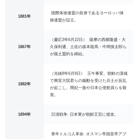
国際体操連盟の前身であるヨーロッパ体
1881年
操連盟が設立。
（慶応3年6月22日） 薩摩の西郷隆盛・大
1867年
久保利通、土佐の坂本龍馬・中岡慎太郎ら
が薩土盟約を締結。
（光緒8年6月8日） 壬午事変。朝鮮の漢城
で興宣大院君らの煽動を受けた兵士が反乱
1882年
が起こし、閔妃一族や日本公使館員らを殺
害。
1894年
日清戦争: 日本軍が朝鮮王宮に侵攻。
青年トルコ人革命: オスマン帝国皇帝アブ