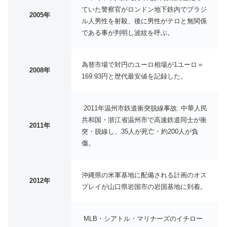
ていた警察官がロンドン地下鉄内でブラジ
2005年
ル人男性を射殺、後に男性がテロと無関係
である事が判明し波紋を呼ぶ。
為替市場で対円のユーロ相場が1ユーロ＝
2008年
169.93円と歴代最安値を記録した。
2011年温州市鉄道衝突脱線事故: 中華人民
共和国・浙江省温州市で高速鉄道同士が衝
2011年
突・脱線し、35人が死亡・約200人が負
傷。
沖縄県の米軍基地に配備される計画のオス
2012年
プレイが山口県岩国市の岩国基地に到着。
MLB・シアトル・マリナーズのイチロー