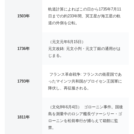
軌道計算によればこの日から1735年7月11
1503年
日までの約233年間、冥王星が海王星の軌
道の外側を公転。
（元文元年6月15日）
1736年
元文改鋳: 元文小判・元文丁銀の通用がは
じまる。
フランス革命戦争: フランスの衛星国であ
1793年
ったマインツ共和国がプロイセン王国軍に
降伏し、再征服される。
（文化8年6月4日） ゴローニン事件。国後
島を測量中のロシア艦長ヴァーシリー・ゴ
1811年
ローニンを松前奉行が捕らえて箱館に監
禁。