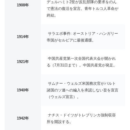
デュルハミト2世が反乱部隊の要求をのん
1908年
で憲法の復活を宣言。青年トルコ人革命が
終結。
サラエボ事件: オーストリア・ハンガリー
1914年
帝国がセルビアに最後通牒。
中国共産党第一次全国代表大会が開かれ
1921年
る（7月31日まで）。中国共産党が発足。
サムナー・ウェルズ米国務次官がバルト
1940年
諸国のソ連への編入を承認しない旨を宣言
（ウェルズ宣言）。
ナチス・ドイツがトレブリンカ強制収容
1942年
所を開設する。