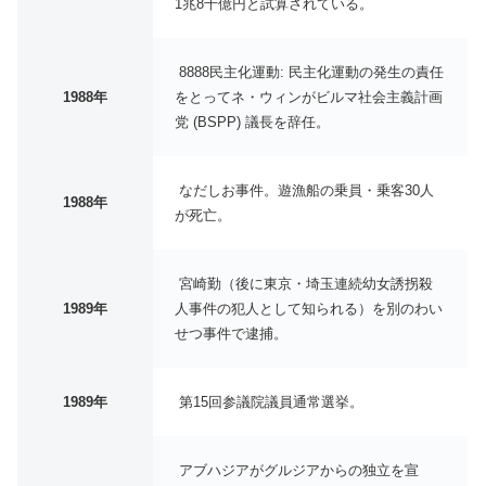
1兆8千億円と試算されている。
8888民主化運動: 民主化運動の発生の責任
1988年
をとってネ・ウィンがビルマ社会主義計画
党 (BSPP) 議長を辞任。
なだしお事件。遊漁船の乗員・乗客30人
1988年
が死亡。
宮崎勤（後に東京・埼玉連続幼女誘拐殺
1989年
人事件の犯人として知られる）を別のわい
せつ事件で逮捕。
1989年
第15回参議院議員通常選挙。
アブハジアがグルジアからの独立を宣