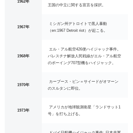
1962年
王国の中立に関する宣言を採択。
ミシガン州デトロイトで黒人暴動
1967年
（en:1967 Detroit riot）が起こる。
エル・アル航空426便ハイジャック事件。
1968年
パレスチナ解放人民戦線がエル・アル航空
のボーイング707型機をハイジャック。
カーブース・ビン＝サイードがオマーン
1970年
のスルタンに即位。
アメリカが地球観測衛星「ランドサット1
1973年
号」を打ち上げる。
ドバイ日航機ハイジャック事件: 日本赤軍