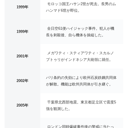
モロッコ国王ハサン2世が死去。長男のム
1999年
ハンマド6世が即位。
全日空61便ハイジャック事件。犯人が機
1999年
長を刺殺後、自ら機体を操縦した。
メガワティ・スティアワティ・スカルノ
2001年
プトゥリがインドネシア大統領に就任。
パリ条約の失効により欧州石炭鉄鋼共同体
2002年
が解散。機能は欧州共同体が引き継ぐ。
千葉県北西部地震。東京都足立区で震度5
2005年
強を観測した。
ロンドン同時爆破事件後の警戒に当たっ