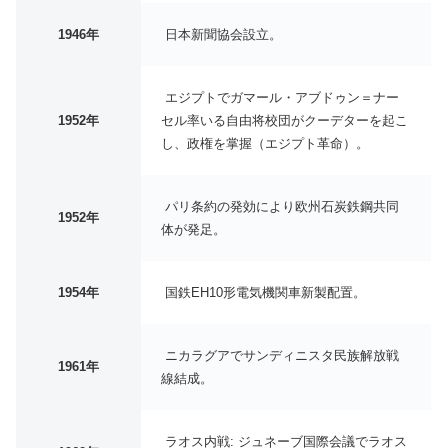
1946年
日本新聞協会設立。
エジプトでガマール・アブドゥン＝ナー
1952年
セル率いる自由将校団がクーデターを起こ
し、政権を掌握（エジプト革命）。
パリ条約の発効により欧州石炭鉄鋼共同
1952年
体が発足。
1954年
国鉄EH10形電気機関車新製配置。
ニカラグアでサンディニスタ民族解放戦
1961年
線結成。
ラオス内戦: ジュネーブ国際会議でラオス