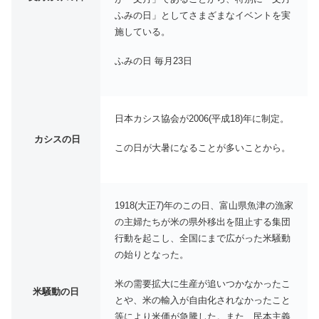
ふみの日」としてさまざまなイベントを実
施している。
ふみの日 毎月23日
日本カシス協会が2006(平成18)年に制定。
カシスの日
この日が大暑になることが多いことから。
1918(大正7)年のこの日、富山県魚津の漁家
の主婦たちが米の県外移出を阻止する集団
行動を起こし、全国にまで広がった米騒動
の始りとなった。
米の需要拡大に生産が追いつかなかったこ
米騒動の日
とや、米の輸入が自由化されなかったこと
等により米価が急騰した。また、民本主義