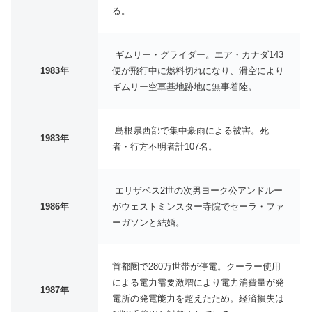
る。
ギムリー・グライダー。エア・カナダ143
1983年
便が飛行中に燃料切れになり、滑空により
ギムリー空軍基地跡地に無事着陸。
島根県西部で集中豪雨による被害。死
1983年
者・行方不明者計107名。
エリザベス2世の次男ヨーク公アンドルー
1986年
がウェストミンスター寺院でセーラ・ファ
ーガソンと結婚。
首都圏で280万世帯が停電。クーラー使用
による電力需要激増により電力消費量が発
1987年
電所の発電能力を超えたため。経済損失は