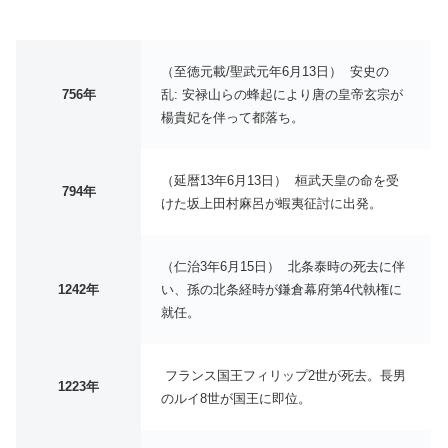
（至徳元載/聖武元年6月13日） 安史の
756年
乱: 安禄山らの蜂起により唐の皇帝玄宗が
楊貴妃を伴って都落ち。
（延暦13年6月13日） 桓武天皇の命を受
794年
けた坂上田村麻呂が蝦夷征討に出発。
（仁治3年6月15日） 北条泰時の死去に伴
1242年
い、孫の北条経時が鎌倉幕府第4代執権に
就任。
フランス国王フィリップ2世が死去。長男
1223年
のルイ8世が国王に即位。