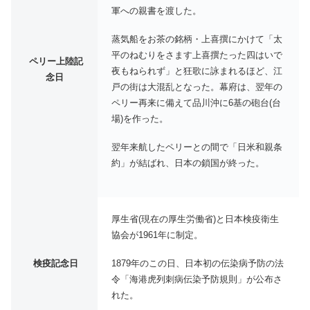
軍への親書を渡した。
蒸気船をお茶の銘柄・上喜撰にかけて
太
平のねむりをさます上喜撰たった四はいで
ペリー上陸記
夜もねられず
と狂歌に詠まれるほど、江
念日
戸の街は大混乱となった。幕府は、翌年の
ペリー再来に備えて品川沖に6基の砲台(台
場)を作った。
翌年来航したペリーとの間で「日米和親条
約」が結ばれ、日本の鎖国が終った。
厚生省(現在の厚生労働省)と日本検疫衛生
協会が1961年に制定。
1879年のこの日、日本初の伝染病予防の法
検疫記念日
令「海港
虎列刺
病伝染予防規則」が公布さ
れた。