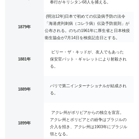
奉行がキリシタン68人を捕える。
(明治12年)日本で初めての伝染病予防の法令
「海港虎列刺病（コレラ病）伝染予防規則」が
1879年
公布される。のちの1961年に厚生省と日本検疫
衛生協会が7月14日を検疫記念日とする。
ビリー・ザ・キッドが、友人でもあった
1881年
保安官パット・ギャレットにより射殺され
る。
パリで第二インターナショナルが結成され
1889年
る。
アクレ州がボリビアからの独立を宣言。
アクレ州とボリビアとの紛争はブラジルの
1899年
介入を招き、アクレ州は1903年にブラジル
領となる。