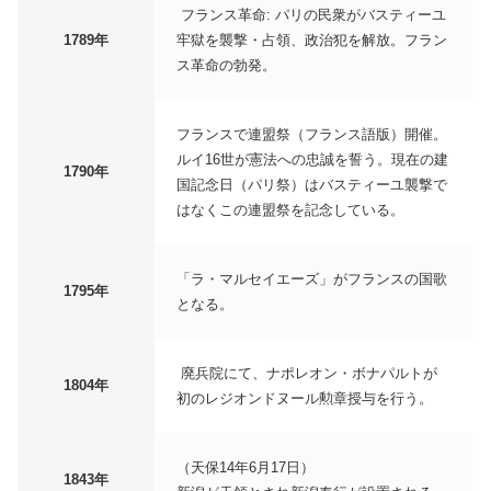
フランス革命: パリの民衆がバスティーユ
1789年
牢獄を襲撃・占領、政治犯を解放。フラン
ス革命の勃発。
フランスで連盟祭（フランス語版）開催。
ルイ16世が憲法への忠誠を誓う。現在の建
1790年
国記念日（パリ祭）はバスティーユ襲撃で
はなくこの連盟祭を記念している。
「ラ・マルセイエーズ」がフランスの国歌
1795年
となる。
廃兵院にて、ナポレオン・ボナパルトが
1804年
初のレジオンドヌール勲章授与を行う。
（天保14年6月17日）
1843年