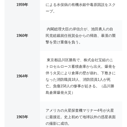
1959年
による水俣病の有機水銀中毒原因説をスク
ープ。
内閣総理大臣の岸信介が、池田勇人の自
1960年
民党総裁就任祝賀会からの帰路、暴漢の襲
撃を受け重傷を負う。
東京都品川区勝島で、株式会社宝組のニ
トロセルロース蓄積倉庫から出火。爆発を
伴う火災により倉庫の壁が崩れ、下敷きに
1964年
なった消防職員18人、消防団員1人が死
亡。負傷158人の惨事が起きる。（品川勝
島倉庫爆発火災）
アメリカの火星探査機マリナー4号が火星
1965年
に最接近。史上初めて地球以外の惑星表面
の撮影に成功。