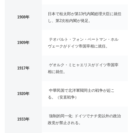
日本で桂太郎が第13代内閣総理大臣に就任
1908年
し、第2次桂内閣が発足。
テオバルト・フォン・ベートマン・ホル
1909年
ヴェークがドイツ帝国宰相に就任。
ゲオルク・ミヒャエリスがドイツ帝国宰
1917年
相に就任。
中華民国で北洋軍閥同士の戦争が起こ
1920年
る。（安直戦争）
強制的同一化: ドイツでナチ党以外の政治
1933年
政党が禁止される。