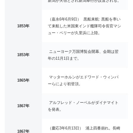
新潟が天領とされ新潟奉行が設置される。
（嘉永6年6月9日） 黒船来航: 黒船を率い
1853年
て来航した米国東インド艦隊司令長官マシ
ュー・ペリーが久里浜に上陸。
ニューヨーク万国博覧会開幕、会期は翌
1853年
年の11月1日まで。
マッターホルンがエドワード・ウィンパ
1865年
ーらにより初登頂。
アルフレッド・ノーベルがダイナマイト
1867年
を発表。
（慶応3年6月13日） 浦上四番崩れ。長崎
1867年