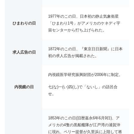
1977年のこの日、日本初の静止気象衛星
ひまわりの日
「ひまわり1号」がアメリカのケネディ宇
宙センターから打ち上げられた。
1872年のこの日、『東京日日新聞』に日本
求人広告の日
初の求人広告が掲載された。
内視鏡医学研究振興財団が2006年に制定。
七(な)一(い)四(し)で「ないし」の語呂合
内視鏡の日
せ。
1853年のこの日(旧暦嘉永6年6月9日)、ア
メリカの4隻の黒船艦隊が江戸湾の浦賀沖
に現れ、ペリー提督が久里浜に上陸して将