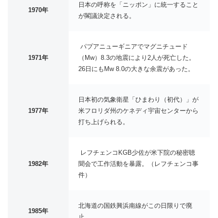
日本の呼称を「ニッポン」に統一すること
1970年
が閣議決定される。
パプアニューギニアでマグニチュード
1971年
（Mw）8.3の地震により2人が死亡した。
26日にもMw 8.0の大きな余震があった。
日本初の気象衛星「ひまわり（初代）」が
1977年
米フロリダ州のケネディ宇宙センターから
打ち上げられる。
レフチェンコKGB少佐が米下院の秘密聴
1982年
聞会で工作活動を暴露。（レフチェンコ事
件）
北海道の国鉄興浜南線がこの日限りで廃
1985年
止。