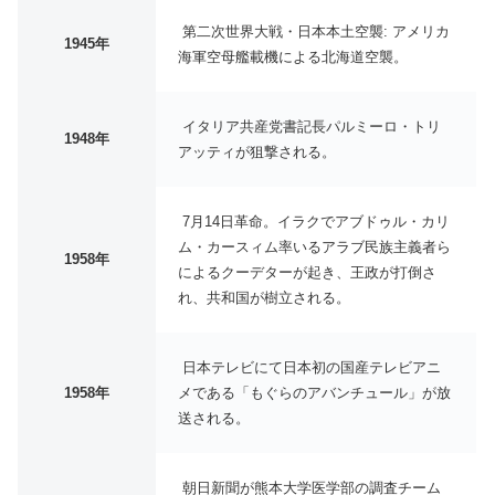
第二次世界大戦・日本本土空襲: アメリカ
1945年
海軍空母艦載機による北海道空襲。
イタリア共産党書記長パルミーロ・トリ
1948年
アッティが狙撃される。
7月14日革命。イラクでアブドゥル・カリ
ム・カースィム率いるアラブ民族主義者ら
1958年
によるクーデターが起き、王政が打倒さ
れ、共和国が樹立される。
日本テレビにて日本初の国産テレビアニ
1958年
メである「もぐらのアバンチュール」が放
送される。
朝日新聞が熊本大学医学部の調査チーム