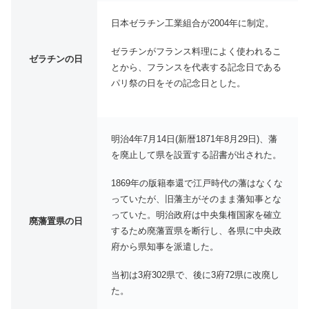
日本ゼラチン工業組合が2004年に制定。
ゼラチンがフランス料理によく使われるこ
ゼラチンの日
とから、フランスを代表する記念日である
パリ祭の日をその記念日とした。
明治4年7月14日(新暦1871年8月29日)、藩
を廃止して県を設置する詔書が出された。
1869年の版籍奉還で江戸時代の藩はなくな
っていたが、旧藩主がそのまま藩知事とな
っていた。明治政府は中央集権国家を確立
廃藩置県の日
するため廃藩置県を断行し、各県に中央政
府から県知事を派遣した。
当初は3府302県で、後に3府72県に改廃し
た。