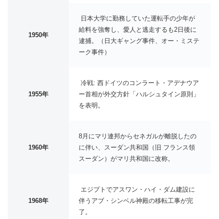
日本大学に勤務していた運転手の少年が
給料を強奪し、愛人と逃走するも2日後に
1950年
逮捕。（日大ギャング事件、オー・ミステ
ーク事件）
冷戦: 西ドイツのコンラート・アデナウア
1955年
ー首相が外交方針「ハルシュタイン原則」
を表明。
8月にマリ連邦からセネガルが離脱したの
1960年
に伴い、スーダン共和国（旧 フランス領
スーダン）がマリ共和国に改称。
エジプトでアスワン・ハイ・ダム建設に
1968年
伴うアブ・シンベル神殿の移転工事が完
了。