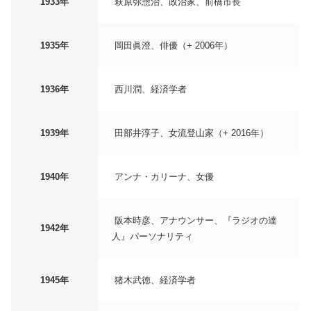
1933年
萩原弥惣治、政治家、前橋市長
1935年
岡田眞澄、俳優（+ 2006年）
1936年
西川潤、経済学者
1939年
田部井淳子、女流登山家（+ 2016年）
1940年
アンナ・カリーナ、女優
阪本時彦、アナウンサー、『ラジオの達
1942年
人』パーソナリティ
1945年
猪木武徳、経済学者