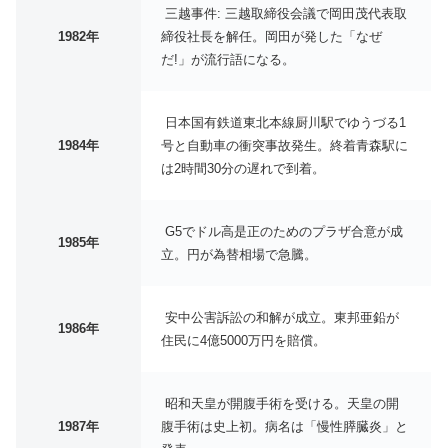
三越事件: 三越取締役会議で岡田茂代表取
1982年
締役社長を解任。岡田が発した「なぜ
だ!」が流行語になる。
日本国有鉄道東北本線厨川駅でゆうづる1
1984年
号と自動車の衝突事故発生。終着青森駅に
は2時間30分の遅れで到着。
G5でドル高是正のためのプラザ合意が成
1985年
立。円が為替相場で急騰。
安中公害訴訟の和解が成立。東邦亜鉛が
1986年
住民に4億5000万円を賠償。
昭和天皇が開腹手術を受ける。天皇の開
1987年
腹手術は史上初。病名は「慢性膵臓炎」と