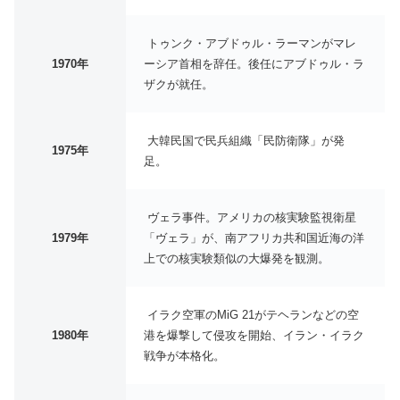
トゥンク・アブドゥル・ラーマンがマレ
1970年
ーシア首相を辞任。後任にアブドゥル・ラ
ザクが就任。
大韓民国で民兵組織「民防衛隊」が発
1975年
足。
ヴェラ事件。アメリカの核実験監視衛星
1979年
「ヴェラ」が、南アフリカ共和国近海の洋
上での核実験類似の大爆発を観測。
イラク空軍のMiG 21がテヘランなどの空
1980年
港を爆撃して侵攻を開始、イラン・イラク
戦争が本格化。