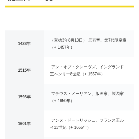
（宣徳3年8月13日） 景泰帝、第7代明皇帝
1428年
（+ 1457年）
アン・オブ・クレーヴズ、イングランド
1515年
王ヘンリー8世妃（+ 1557年）
マテウス・メーリアン、版画家、製図家
1593年
（+ 1650年）
アンヌ・ドートリッシュ、フランス王ル
1601年
イ13世妃（+ 1666年）