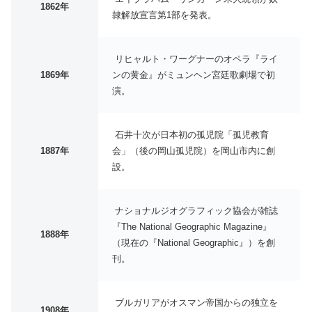
1862年
隷解放宣言第1部を発表。
リヒャルト・ワーグナーのオペラ『ライ
1869年
ンの黄金』がミュンヘン宮廷歌劇場で初
演。
石井十次が日本初の孤児院「孤児教育
1887年
会」（後の岡山孤児院）を岡山市内に創
設。
ナショナルジオグラフィック協会が雑誌
『The National Geographic Magazine』
1888年
（現在の『National Geographic』）を創
刊。
ブルガリアがオスマン帝国からの独立を
1908年