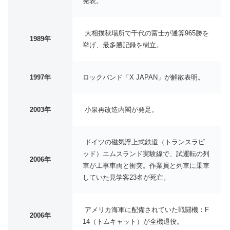
発表。
大相撲秋場所で千代の富士が通算965勝を
1989年
挙げ、最多勝記録を樹立。
1997年
ロックバンド「X JAPAN」が解散表明。
2003年
小泉再改造内閣が発足。
ドイツの磁気浮上式鉄道（トランスラピ
ッド）エムスランド実験線で、試運転の列
2006年
車が工事車両と衝突。作業員と列車に乗車
していた見学客23名が死亡。
アメリカ海軍に配備されていた戦闘機：F
2006年
14（トムキャット）が全機退役。