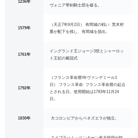
1236年
ヴォニア帯剣騎士団を破る。
（天正7年9月2日） 有岡城の戦い: 荒木村
1579年
重が配下を残し、有岡城を脱出。
イングランド王ジョージ3世とシャーロッ
1761年
ト王妃の戴冠式
（フランス革命暦I年ヴァンデミール1
日） フランス革命: フランス革命暦の起点
1792年
とされる日。使用開始は1793年11月24
日。
1830年
大コロンビアからベネズエラが独立。
エイブラハム・リンカーン米大統領が奴