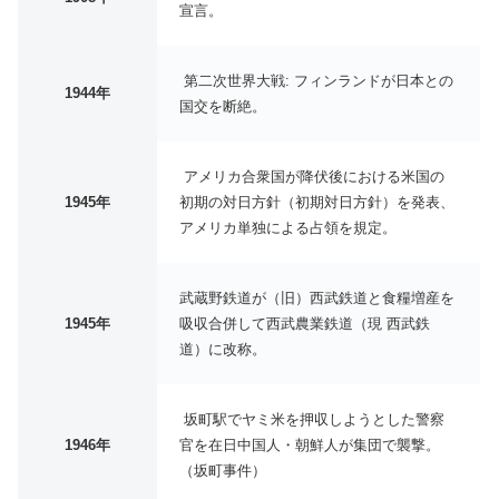
宣言。
第二次世界大戦: フィンランドが日本との
1944年
国交を断絶。
アメリカ合衆国が降伏後における米国の
1945年
初期の対日方針（初期対日方針）を発表、
アメリカ単独による占領を規定。
武蔵野鉄道が（旧）西武鉄道と食糧増産を
1945年
吸収合併して西武農業鉄道（現 西武鉄
道）に改称。
坂町駅でヤミ米を押収しようとした警察
1946年
官を在日中国人・朝鮮人が集団で襲撃。
（坂町事件）