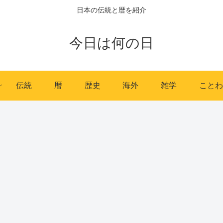
日本の伝統と暦を紹介
今日は何の日
伝統
暦
歴史
海外
雑学
ことわ