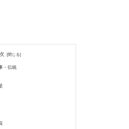
次
事・伝統
星
覧