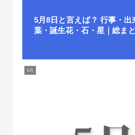
5月8日と言えば？ 行事・
葉・誕生花・石・星｜総ま
5月