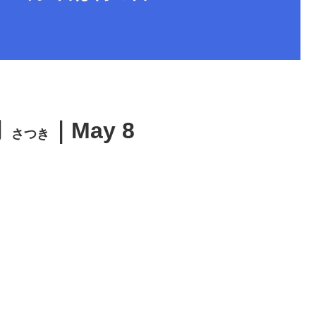
月
｜May 8
さつき