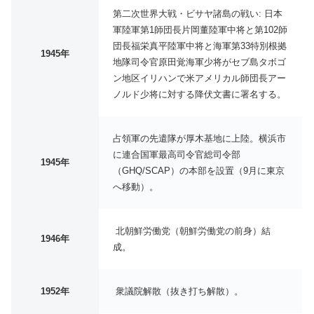
第二次世界大戦・ビサヤ諸島の戦い: 日本
軍陸軍第1師団長片岡董陸軍中将と第102師
団長福栄真平陸軍中将と海軍第33特別根拠
1945年
地隊司令官原田覚海軍少将がセブ島タボゴ
ン地区イリハンで米アメリカル師団長アー
ノルド少将に対する降伏文書に署名する。
占領軍の先遣隊が厚木基地に上陸。横浜市
に連合国軍最高司令官総司令部
1945年
（GHQ/SCAP）の本部を設置（9月に東京
へ移動）。
北朝鮮労働党（朝鮮労働党の前身）結
1946年
成。
1952年
衆議院解散（抜き打ち解散）。