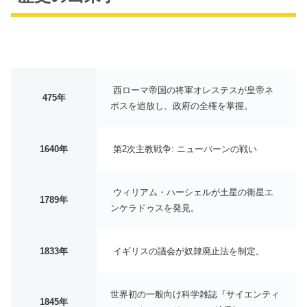
西ローマ帝国の将軍オレステスが皇帝ネ
475年
ポスを追放し、政府の全権を掌握。
1640年
第2次主教戦争: ニューバーンの戦い
ウィリアム・ハーシェルが土星の衛星エ
1789年
ンケラドゥスを発見。
1833年
イギリスの議会が奴隷廃止法を制定。
世界初の一般向け科学雑誌『サイエンティ
1845年