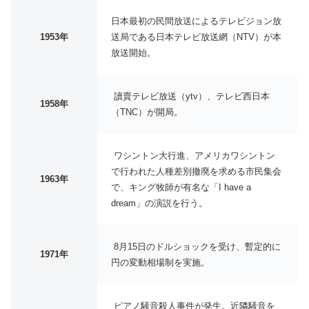
日本最初の民間放送によるテレビジョン放
1953年
送局である日本テレビ放送網（NTV）が本
放送開始。
讀賣テレビ放送（ytv）、テレビ西日本
1958年
（TNC）が開局。
ワシントン大行進、アメリカワシントン
で行われた人種差別撤廃を求める市民集会
1963年
で、キング牧師が有名な「I have a
dream」の演説を行う。
8月15日のドルショックを受け、暫定的に
1971年
円の変動相場制を実施。
ピアノ騒音殺人事件が発生。近隣騒音を