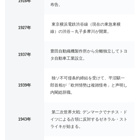
1916年
布告。
東京横浜電鉄渋谷線（現在の東急東横
1927年
線）の渋谷～丸子多摩川が開業。
豊田自動織機製作所から分離独立してトヨ
1937年
タ自動車工業設立。
独ソ不可侵条約締結を受けて、平沼騏一
1939年
郎首相が「欧州情勢は複雑怪奇」と声明し
内閣総辞職。
第二次世界大戦: デンマークでナチス・ド
1943年
イツによる占領に反対するゼネラル・スト
ライキが始まる。