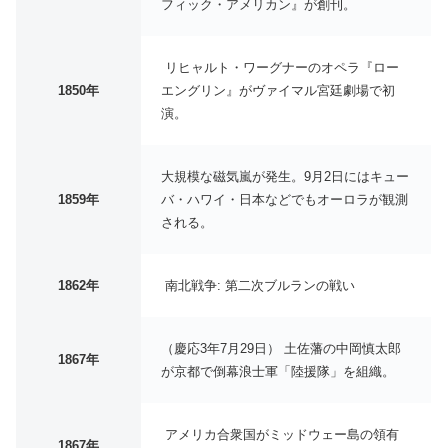
フィック・アメリカン』が創刊。
リヒャルト・ワーグナーのオペラ『ロー
1850年
エングリン』がヴァイマル宮廷劇場で初
演。
大規模な磁気嵐が発生。9月2日にはキュー
1859年
バ・ハワイ・日本などでもオーロラが観測
される。
1862年
南北戦争: 第二次ブルランの戦い
（慶応3年7月29日） 土佐藩の中岡慎太郎
1867年
が京都で倒幕浪士軍「陸援隊」を組織。
アメリカ合衆国がミッドウェー島の領有
1867年