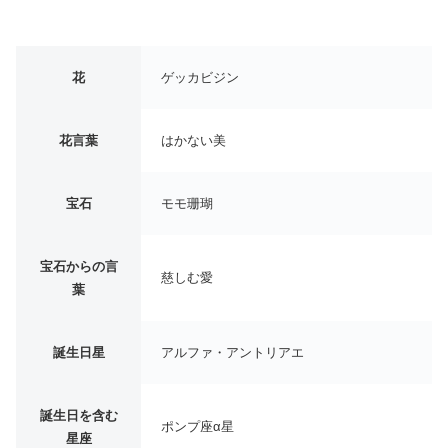
花
ゲッカビジン
花言葉
はかない美
宝石
モモ珊瑚
宝石からの言
慈しむ愛
葉
誕生日星
アルファ・アントリアエ
誕生日を含む
ポンプ座α星
星座