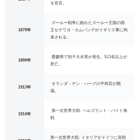
を宣言。
ズールー戦争に敗れたズールー王国の国
1879年
王セテワヨ・カムパンデがイギリス軍に拘
束される。
愛媛県で別子大水害が発生。513名以上が
1899年
死亡。
オランダ・デン・ハーグの平和宮が開
1913年
場。
第一次世界大戦: ヘルゴラント・バイト海
1914年
戦
第一次世界大戦: イタリアがドイツに宣戦