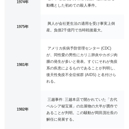
1974年
動機とした初めての殺人事件。
興人が会社更生法の適用を受け事実上倒
1975年
産。負債2千億円で当時戦後最大。
アメリカ疾病予防管理センター (CDC)
が、同性愛の男性にカリニ肺炎やカポジ肉
腫の発生が多いと発表。すぐにそれが免疫
1981年
系の疾患によるものであることが判明し、
後天性免疫不全症候群 (AIDS) と名付けら
れる。
三越事件: 三越本店で開かれていた「古代
ペルシア秘宝展」の出展物の大半が贋作で
1982年
あることが判明。この騒動が岡田茂社長の
解任に発展する。