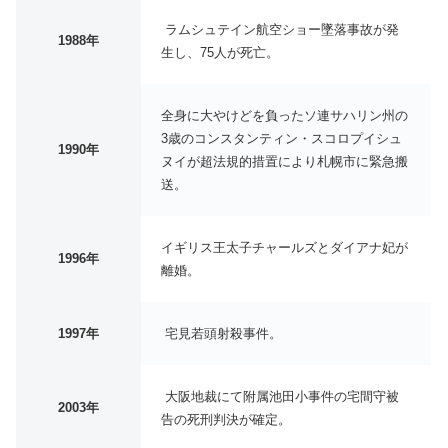
ラムシュテイン航空ショー墜落事故が発
1988年
生し、75人が死亡。
全身に大やけどを負ったソ連サハリン州の
3歳のコンスタンティン・スコロプイシュ
1990年
ヌイが超法規的措置により札幌市に緊急搬
送。
イギリス王太子チャールズとダイアナ妃が
1996年
離婚。
1997年
宅見若頭射殺事件。
大阪地裁にて附属池田小事件の宅間守被
2003年
告の死刑判決が確定。