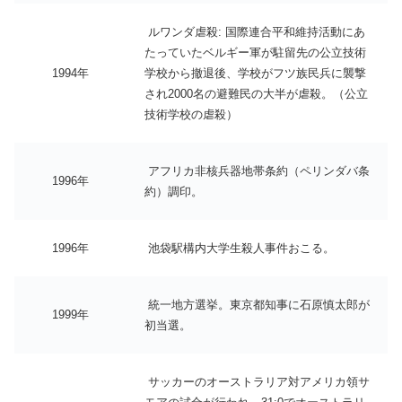
ルワンダ虐殺: 国際連合平和維持活動にあ
たっていたベルギー軍が駐留先の公立技術
1994年
学校から撤退後、学校がフツ族民兵に襲撃
され2000名の避難民の大半が虐殺。（公立
技術学校の虐殺）
アフリカ非核兵器地帯条約（ペリンダバ条
1996年
約）調印。
1996年
池袋駅構内大学生殺人事件おこる。
統一地方選挙。東京都知事に石原慎太郎が
1999年
初当選。
サッカーのオーストラリア対アメリカ領サ