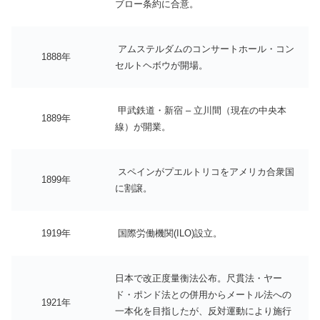
ブロー条約に合意。
アムステルダムのコンサートホール・コン
1888年
セルトヘボウが開場。
甲武鉄道・新宿 – 立川間（現在の中央本
1889年
線）が開業。
スペインがプエルトリコをアメリカ合衆国
1899年
に割譲。
1919年
国際労働機関(ILO)設立。
日本で改正度量衡法公布。尺貫法・ヤー
ド・ポンド法との併用からメートル法への
1921年
一本化を目指したが、反対運動により施行