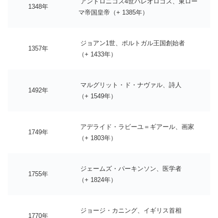
アンドロニコス4世パレオロゴス、東ロー
1348年
マ帝国皇帝（+ 1385年）
ジョアン1世、ポルトガル王国創始者
1357年
（+ 1433年）
マルグリット・ド・ナヴァル、詩人
1492年
（+ 1549年）
アデライド・ラビーユ＝ギアール、画家
1749年
（+ 1803年）
ジェームズ・パーキンソン、医学者
1755年
（+ 1824年）
ジョージ・カニング、イギリス首相
1770年