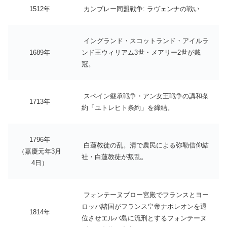
1512年
カンブレー同盟戦争: ラヴェンナの戦い
イングランド・スコットランド・アイルラ
1689年
ンド王ウィリアム3世・メアリー2世が戴
冠。
スペイン継承戦争・アン女王戦争の講和条
1713年
約「ユトレヒト条約」を締結。
1796年
白蓮教徒の乱。清で農民による弥勒信仰結
（嘉慶元年3月
社・白蓮教徒が叛乱。
4日）
フォンテーヌブロー宮殿でフランスとヨー
ロッパ諸国がフランス皇帝ナポレオンを退
1814年
位させエルバ島に流刑とするフォンテーヌ