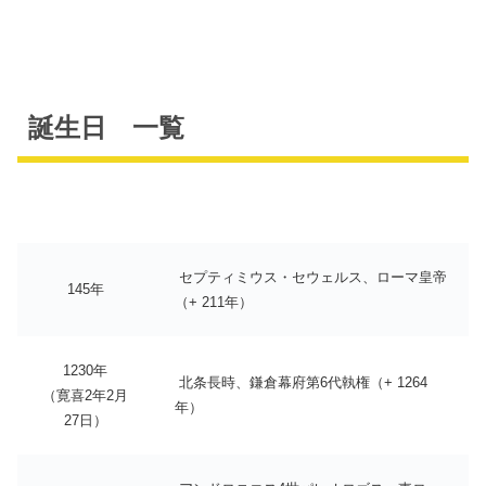
誕生日 一覧
セプティミウス・セウェルス、ローマ皇帝
145年
（+ 211年）
1230年
北条長時、鎌倉幕府第6代執権（+ 1264
（寛喜2年2月
年）
27日）