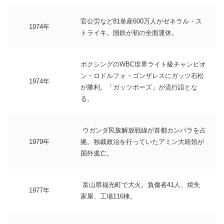
官公労など81単産600万人がゼネラル・ス
1974年
トライキ。国鉄が初の全面運休。
ボクシングのWBC世界ライト級チャンピオ
ン・ロドルフォ・ゴンザレスにガッツ石松
1974年
が勝利。「ガッツポーズ」が流行語とな
る。
ウガンダ民族解放戦線が首都カンパラを占
1979年
拠。独裁政治を行っていたアミン大統領が
国外逃亡。
富山県福光町で大火。負傷者41人、焼失
1977年
家屋、工場116棟。