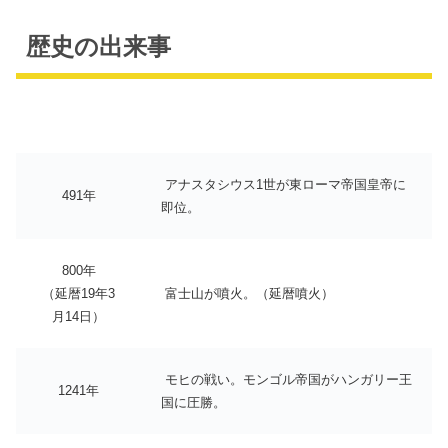
歴史の出来事
アナスタシウス1世が東ローマ帝国皇帝に
491年
即位。
800年
（延暦19年3
富士山が噴火。（延暦噴火）
月14日）
モヒの戦い。モンゴル帝国がハンガリー王
1241年
国に圧勝。