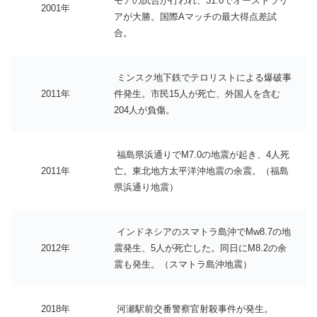
モアの試合が行われ、31:0でオーストラリ
2001年
アが大勝。国際Aマッチの最大得点差試
合。
ミンスク地下鉄でテロリストによる爆破事
2011年
件発生。市民15人が死亡、外国人を含む
204人が負傷。
福島県浜通りでM7.0の地震が起き、4人死
2011年
亡。東北地方太平洋沖地震の余震。（福島
県浜通り地震）
インドネシアのスマトラ島沖でMw8.7の地
2012年
震発生、5人が死亡した。同日にM8.2の余
震も発生。（スマトラ島沖地震）
2018年
河瀬駅前交番警察官射殺事件が発生。