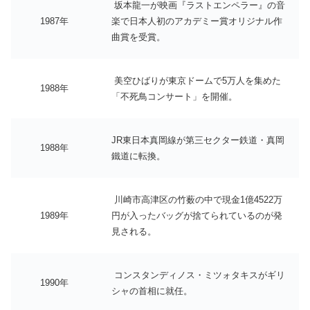
坂本龍一が映画『ラストエンペラー』の音
1987年
楽で日本人初のアカデミー賞オリジナル作
曲賞を受賞。
美空ひばりが東京ドームで5万人を集めた
1988年
「不死鳥コンサート」を開催。
JR東日本真岡線が第三セクター鉄道・真岡
1988年
鐵道に転換。
川崎市高津区の竹薮の中で現金1億4522万
1989年
円が入ったバッグが捨てられているのが発
見される。
コンスタンディノス・ミツォタキスがギリ
1990年
シャの首相に就任。