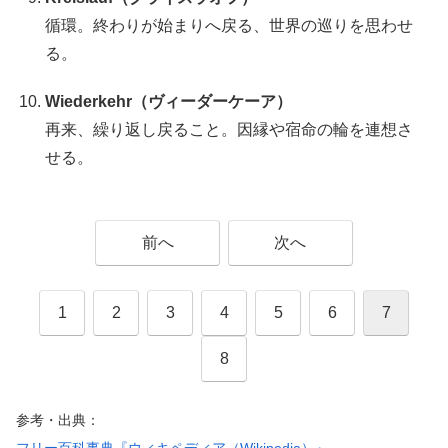
循環。終わりが始まりへ戻る、世界の巡りを思わせ
る。
Wiederkehr（ヴィーダーケーア）
再来、繰り返し戻ること。因縁や宿命の輪を連想さ
せる。
前へ
次へ
1
2
3
4
5
6
7
8
参考・出典：
フリー百科事典『ウィキペディア（Wikipedia）』