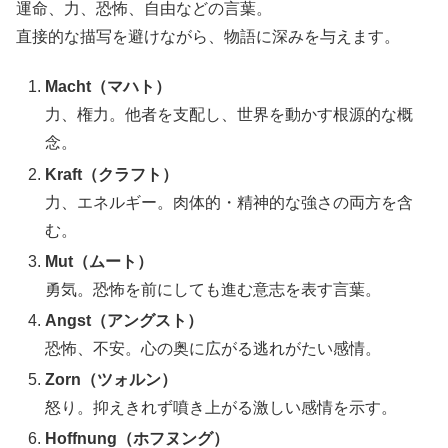
運命、力、恐怖、自由などの言葉。
直接的な描写を避けながら、物語に深みを与えます。
Macht（マハト）
力、権力。他者を支配し、世界を動かす根源的な概
念。
Kraft（クラフト）
力、エネルギー。肉体的・精神的な強さの両方を含
む。
Mut（ムート）
勇気。恐怖を前にしても進む意志を表す言葉。
Angst（アングスト）
恐怖、不安。心の奥に広がる逃れがたい感情。
Zorn（ツォルン）
怒り。抑えきれず噴き上がる激しい感情を示す。
Hoffnung（ホフヌング）