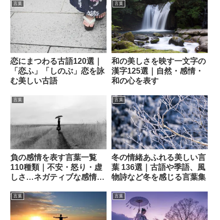
言葉
言葉
恋にまつわる古語120選｜
和の美しさを映す一文字の
「恋ふ」「しのぶ」恋を詠
漢字125選｜自然・感情・
む美しい古語
和の心を表す
言葉
言葉
負の感情を表す言葉一覧
冬の情緒あふれる美しい言
110種類｜不安・怒り・虚
葉 136選｜古語や季語、風
しさ…ネガティブな感情表
物詩など冬を感じる言葉集
現集
言葉
言葉