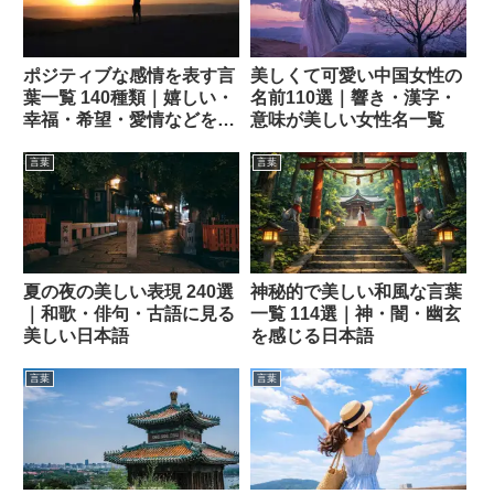
ポジティブな感情を表す言
美しくて可愛い中国女性の
葉一覧 140種類｜嬉しい・
名前110選｜響き・漢字・
幸福・希望・愛情などを表
意味が美しい女性名一覧
す表現
言葉
言葉
夏の夜の美しい表現 240選
神秘的で美しい和風な言葉
｜和歌・俳句・古語に見る
一覧 114選｜神・闇・幽玄
美しい日本語
を感じる日本語
言葉
言葉