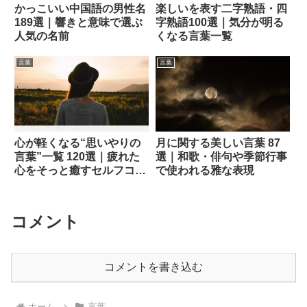
かっこいい中国語の男性名
楽しいを表す二字熟語・四
189選｜響きと意味で選ぶ
字熟語100選｜気分が明る
人気の名前
くなる言葉一覧
言葉
言葉
心が軽くなる“思いやりの
月に関する美しい言葉 87
言葉”一覧 120選｜疲れた
選｜和歌・俳句や季節行事
心をそっと癒すセルフコン
で使われる雅な表現
パッション集
コメント
コメントを書き込む
ホーム
言葉