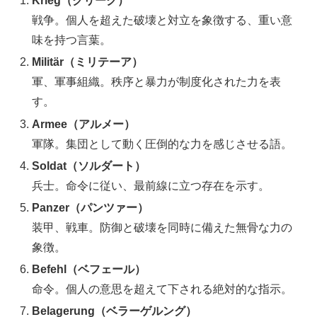
Krieg（クリーク）
戦争。個人を超えた破壊と対立を象徴する、重い意
味を持つ言葉。
Militär（ミリテーア）
軍、軍事組織。秩序と暴力が制度化された力を表
す。
Armee（アルメー）
軍隊。集団として動く圧倒的な力を感じさせる語。
Soldat（ソルダート）
兵士。命令に従い、最前線に立つ存在を示す。
Panzer（パンツァー）
装甲、戦車。防御と破壊を同時に備えた無骨な力の
象徴。
Befehl（ベフェール）
命令。個人の意思を超えて下される絶対的な指示。
Belagerung（ベラーゲルング）